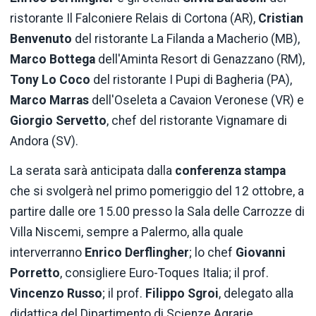
ristorante Il Falconiere Relais di Cortona (AR),
Cristian
Benvenuto
del ristorante La Filanda a Macherio (MB),
Marco
Bottega
dell'Aminta Resort di Genazzano (RM),
Tony Lo Coco
del ristorante I Pupi di Bagheria (PA),
Marco Marras
dell'Oseleta a Cavaion Veronese (VR) e
Giorgio Servetto
, chef del ristorante Vignamare di
Andora (SV).
La serata sarà anticipata dalla
conferenza stampa
che si svolgerà nel primo pomeriggio del 12 ottobre, a
partire dalle ore 15.00 presso la Sala delle Carrozze di
Villa Niscemi, sempre a Palermo, alla quale
interverranno
Enrico Derflingher
; lo chef
Giovanni
Porretto
, consigliere Euro-Toques Italia; il prof.
Vincenzo
Russo
; il prof.
Filippo Sgroi
, delegato alla
didattica del Dipartimento di Scienze Agrarie