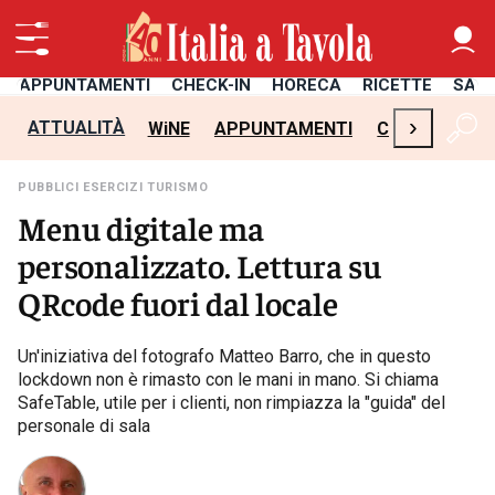
APPUNTAMENTI
CHECK-IN
HORECA
RICETTE
SAL
›
ATTUALITÀ
WiNE
APPUNTAMENTI
CHECK-IN
H
PUBBLICI ESERCIZI TURISMO
Menu digitale ma
personalizzato. Lettura su
QRcode fuori dal locale
Un'iniziativa del fotografo Matteo Barro, che in questo
lockdown non è rimasto con le mani in mano. Si chiama
SafeTable, utile per i clienti, non rimpiazza la "guida" del
personale di sala