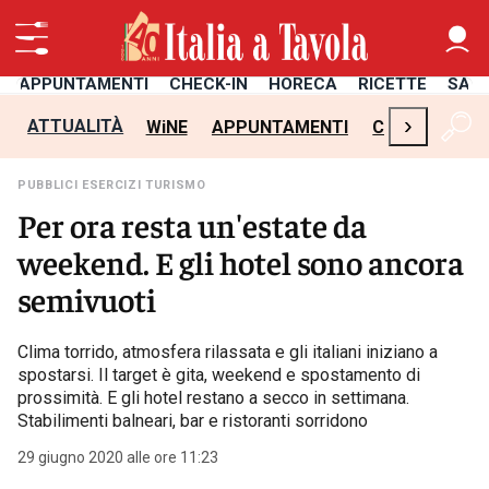
APPUNTAMENTI
CHECK-IN
HORECA
RICETTE
SAL
›
ATTUALITÀ
WiNE
APPUNTAMENTI
CHECK-IN
H
PUBBLICI ESERCIZI TURISMO
Per ora resta un'estate da
weekend. E gli hotel sono ancora
semivuoti
Clima torrido, atmosfera rilassata e gli italiani iniziano a
spostarsi. Il target è gita, weekend e spostamento di
prossimità. E gli hotel restano a secco in settimana.
Stabilimenti balneari, bar e ristoranti sorridono
29 giugno 2020 alle ore 11:23