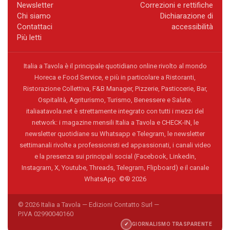
Newsletter
Correzioni e rettifiche
Chi siamo
Dichiarazione di
Contattaci
accessibilità
Più letti
Italia a Tavola è il principale quotidiano online rivolto al mondo
Horeca e Food Service, e più in particolare a Ristoranti,
Ristorazione Collettiva, F&B Manager, Pizzerie, Pasticcerie, Bar,
Ospitalità, Agriturismo, Turismo, Benessere e Salute.
italiaatavola.net è strettamente integrato con tutti i mezzi del
network: i magazine mensili Italia a Tavola e CHECK-IN, le
newsletter quotidiane su Whatsapp e Telegram, le newsletter
settimanali rivolte a professionisti ed appassionati, i canali video
e la presenza sui principali social (Facebook, Linkedin,
Instagram, X, Youtube, Threads, Telegram, Flipboard) e il canale
WhatsApp. ©® 2026
© 2026 Italia a Tavola — Edizioni Contatto Surl —
P.IVA 02990040160
✓
GIORNALISMO TRASPARENTE