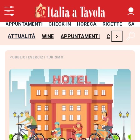
APPUNTAMENTI
CHECK-IN
HORECA
RICETTE
SAL
›
ATTUALITÀ
WiNE
APPUNTAMENTI
CHECK-IN
H
PUBBLICI ESERCIZI TURISMO