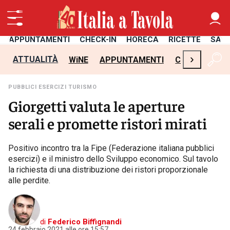
APPUNTAMENTI
CHECK-IN
HORECA
RICETTE
SAL
›
ATTUALITÀ
WiNE
APPUNTAMENTI
CHECK-IN
H
PUBBLICI ESERCIZI TURISMO
Giorgetti valuta le aperture
serali e promette ristori mirati
Positivo incontro tra la Fipe (Federazione italiana pubblici
esercizi) e il ministro dello Sviluppo economico. Sul tavolo
la richiesta di una distribuzione dei ristori proporzionale
alle perdite.
di
Federico Biffignandi
24 febbraio 2021 alle ore 15:57