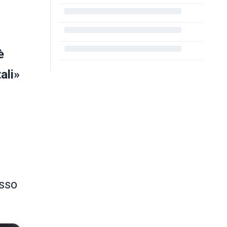
è
ali»
esso