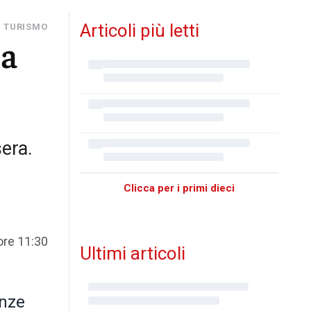
Articoli più letti
I TURISMO
za
sera.
Clicca per i primi dieci
ore 11:30
Ultimi articoli
enze