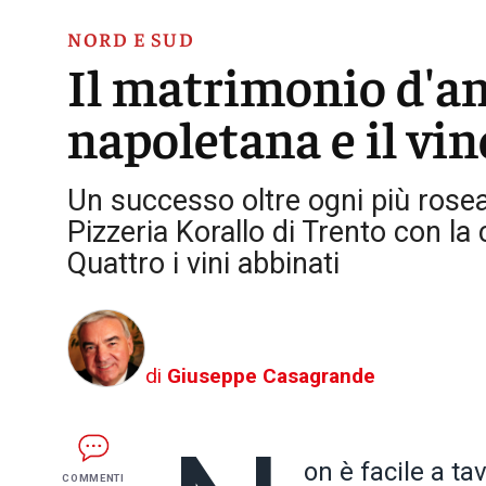
NORD E SUD
Il matrimonio d'am
napoletana e il vin
Un successo oltre ogni più rosea 
Pizzeria Korallo di Trento con la 
Quattro i vini abbinati
di
Giuseppe Casagrande
on è facile a ta
COMMENTI