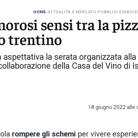
HOME
ATTUALITA E MERCATO
PUBBLICI ESERCIZ
»
»
orosi sensi tra la piz
o trentino
aspettativa la serata organizzata alla
collaborazione della Casa del Vino di I
18 giugno 2022 alle 
vola
rompere gli schemi
per vivere esperi