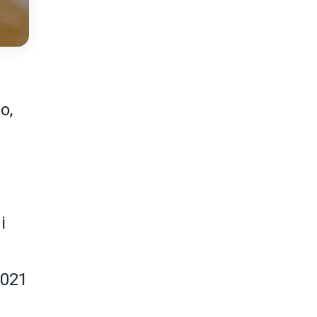
o,
i
2021