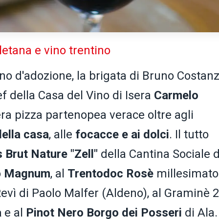
letana e vino trentino
ino d'adozione, la brigata di Bruno Costanz
ef della Casa del Vino di Isera
Carmelo
era pizza partenopea verace oltre agli
 della casa
, alle
focacce e ai dolci
. Il tutto
 Brut Nature "Zell"
della Cantina Sociale d
o
Magnum
, al
Trentodoc Rosè
millesimato
Revì di Paolo Malfer (Aldeno), al Graminè 
a
e al
Pinot Nero
Borgo dei Posseri
di Ala.