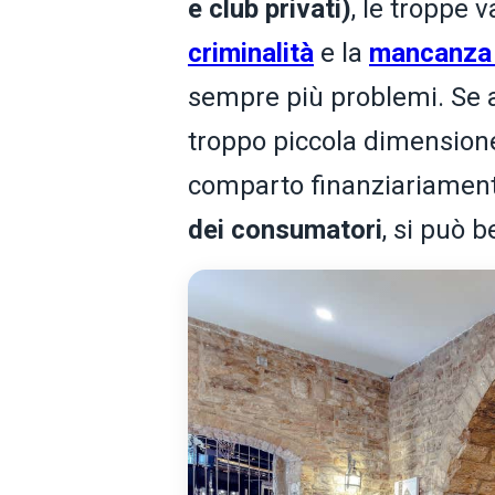
e club privati)
, le troppe 
criminalità
e la
mancanza 
sempre più problemi. Se a
troppo piccola dimensione
comparto finanziariament
dei consumatori
, si può b