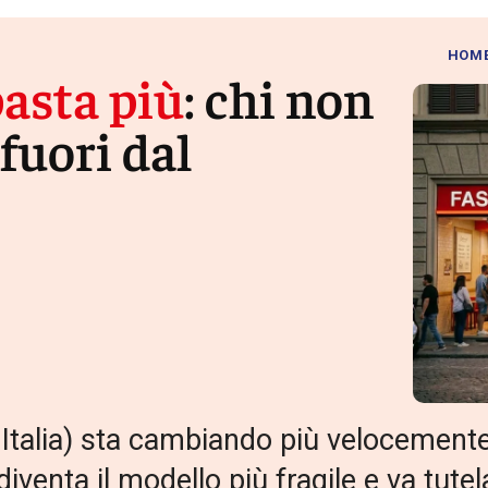
HOM
basta più
: chi non
fuori dal
 Italia) sta cambiando più velocemente
diventa il modello più fragile e va tute