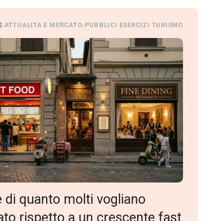
E
ATTUALITA E MERCATO
PUBBLICI ESERCIZI TURISMO
»
»
 di quanto molti vogliano
lato rispetto a un crescente fast