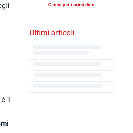
egli
Clicca per i primi dieci
Ultimi articoli
è il
smi