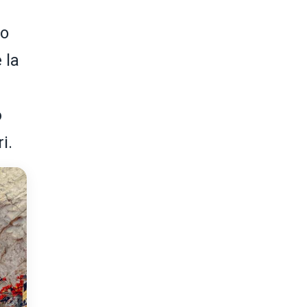
o
 la
o
i.