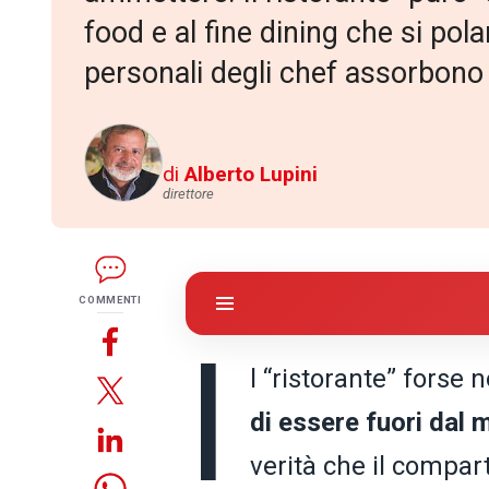
food e al fine dining che si pol
personali degli chef assorbono
di
Alberto Lupini
direttore
COMMENTI
I
l “ristorante” forse 
di essere fuori dal 
verità che il compa