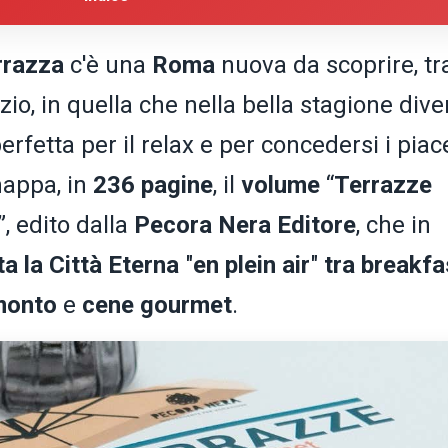
rrazza
c'è una
Roma
nuova da scoprire, tra
zio, in quella che nella bella stagione div
rfetta per il relax e per concedersi i piac
mappa, in
236 pagine
, il
volume
“
Terrazze
”, edito dalla
Pecora Nera Editore
, che in
a la Città Eterna
"
en plein air
"
tra breakfa
amonto
e
cene gourmet
.