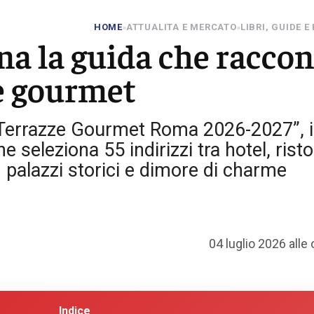
HOME
ATTUALITA E MERCATO
LIBRI, GUIDE E
»
»
rna la guida che racco
ze gourmet
 “Terrazze Gourmet Roma 2026-2027”, i
seleziona 55 indirizzi tra hotel, risto
n palazzi storici e dimore di charme
04 luglio 2026 alle
Indice