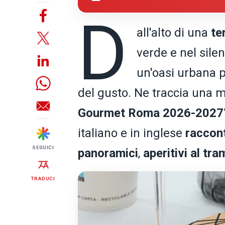
D
all'alto di una
te
verde e nel silen
un'oasi urbana pe
del gusto. Ne traccia una 
Gourmet Roma 2026-2027
italiano e in inglese
raccont
SEGUICI
panoramici
,
aperitivi al tr
TRADUCI