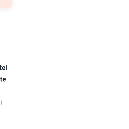
tel
te
i