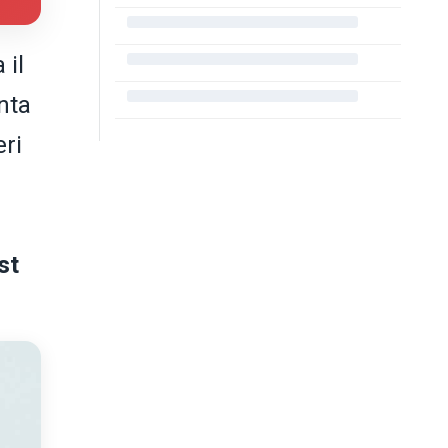
 il
enta
eri
st