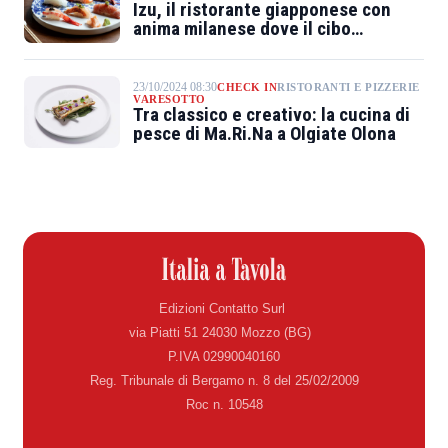
Izu, il ristorante giapponese con
anima milanese dove il cibo
racconta storie
23/10/2024 08:30
CHECK IN
RISTORANTI E PIZZERIE
VARESOTTO
Tra classico e creativo: la cucina di
pesce di Ma.Ri.Na a Olgiate Olona
Edizioni Contatto Surl
via Piatti 51 24030 Mozzo (BG)
P.IVA 02990040160
Reg. Tribunale di Bergamo n. 8 del 25/02/2009
Roc n. 10548