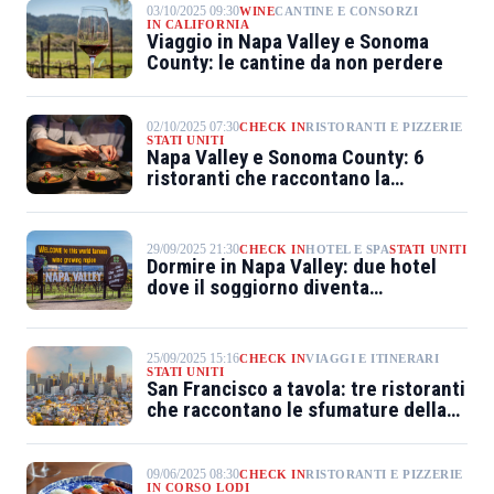
03/10/2025 09:30
WINE
CANTINE E CONSORZI
IN CALIFORNIA
Viaggio in Napa Valley e Sonoma
County: le cantine da non perdere
02/10/2025 07:30
CHECK IN
RISTORANTI E PIZZERIE
STATI UNITI
Napa Valley e Sonoma County: 6
ristoranti che raccontano la
California del gusto
29/09/2025 21:30
CHECK IN
HOTEL E SPA
STATI UNITI
Dormire in Napa Valley: due hotel
dove il soggiorno diventa
esperienza
25/09/2025 15:16
CHECK IN
VIAGGI E ITINERARI
STATI UNITI
San Francisco a tavola: tre ristoranti
che raccontano le sfumature della
città
09/06/2025 08:30
CHECK IN
RISTORANTI E PIZZERIE
IN CORSO LODI