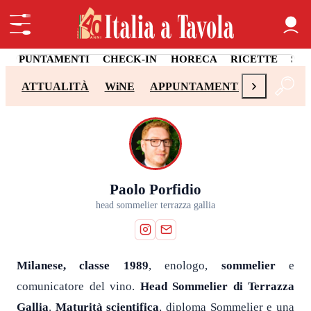
APPUNTAMENTI
CHECK-IN
HORECA
RICETTE
SA
›
ATTUALITÀ
WiNE
APPUNTAMENTI
CHECK-I
Paolo Porfidio
head sommelier terrazza gallia
Milanese, classe 1989
, enologo,
sommelier
e
comunicatore del vino.
Head Sommelier di Terrazza
Gallia
.
Maturità scientifica
, diploma Sommelier e una