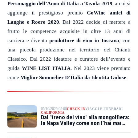
Personaggio dell’Anno di Italia a Tavola 2019
, a cui si
aggiunge il prestigioso premio
GoWine amici di
Langhe e Roero 2020
. Dal 2022 decide di mettere a
frutto le competenze acquisite in oltre 13 anni di
carriera e diventa
produttore di vino in Toscana
, con
una piccola produzione nel territorio del Chianti
Classico. Dal 2022 ideatore e curatore dell’evento e
guida
WINE LIST ITALIA
. Nel 2023 viene premiato
come
Miglior Sommelier D’Italia da Identità Golose
.
05/10/2025 05:00
CHECK IN
VIAGGI E ITINERARI
CALIFORNIA
Dal "treno del vino" alla mongolfiera:
la Napa Valley come non l’hai mai
vissuta