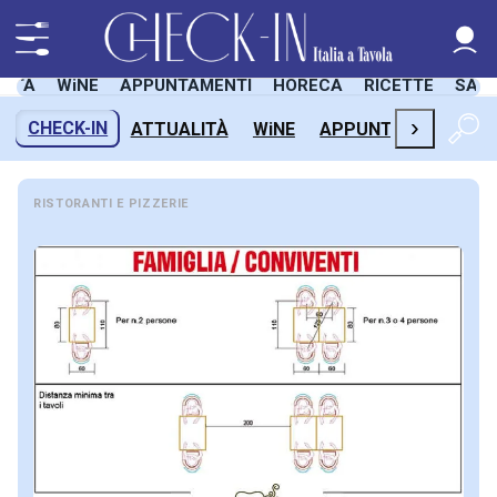
LITÀ
WiNE
APPUNTAMENTI
HORECA
RICETTE
SAL
›
CHECK-IN
ATTUALITÀ
WiNE
APPUNTAMENTI
H
RISTORANTI E PIZZERIE