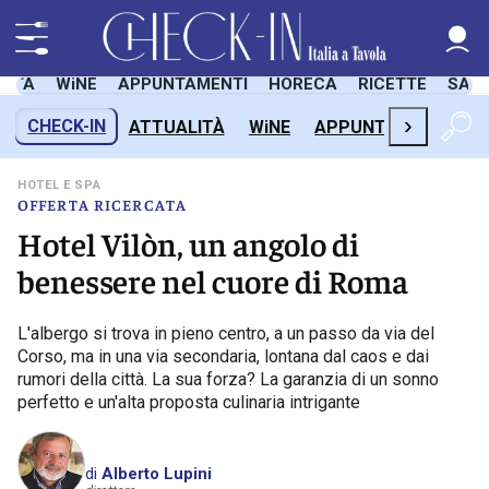
LITÀ
WiNE
APPUNTAMENTI
HORECA
RICETTE
SAL
›
CHECK-IN
ATTUALITÀ
WiNE
APPUNTAMENTI
H
HOTEL E SPA
OFFERTA RICERCATA
Hotel Vilòn, un angolo di
benessere nel cuore di Roma
L'albergo si trova in pieno centro, a un passo da via del
Corso, ma in una via secondaria, lontana dal caos e dai
rumori della città. La sua forza? La garanzia di un sonno
perfetto e un'alta proposta culinaria intrigante
di
Alberto Lupini