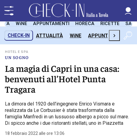
LITÀ
WiNE
APPUNTAMENTI
HORECA
RICETTE
SAL
›
CHECK-IN
ATTUALITÀ
WiNE
APPUNTAMENTI
H
HOTEL E SPA
UN SOGNO
La magia di Capri in una casa:
benvenuti all’Hotel Punta
Tragara
La dimora del 1920 dell’ingegnere Enrico Vismara e
realizzata da Le Corbusier è stata trasformata dalla
famiglia Manfredi in un lussuoso albergo a picco sul mare.
Di spicco anche i due ristoranti stellati, uno in Piazzetta
18 febbraio 2022 alle ore 13:06