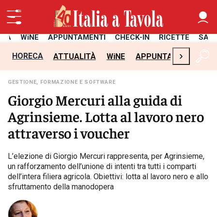
ITÀ
WiNE
APPUNTAMENTI
CHECK-IN
RICETTE
SAL
›
HORECA
ATTUALITÀ
WiNE
APPUNTAMENTI
CH
GESTIONE, FORMAZIONE E SOFTWARE
Giorgio Mercuri alla guida di
Agrinsieme. Lotta al lavoro nero
attraverso i voucher
L’elezione di Giorgio Mercuri rappresenta, per Agrinsieme,
un rafforzamento dell’unione di intenti tra tutti i comparti
dell’intera filiera agricola. Obiettivi: lotta al lavoro nero e allo
sfruttamento della manodopera