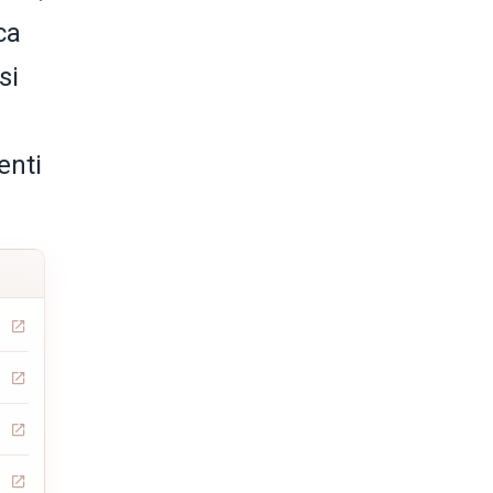
ca
si
enti