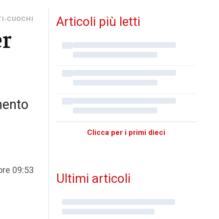
Articoli più letti
TI
CUOCHI
»
er
mento
Clicca per i primi dieci
ore 09:53
Ultimi articoli