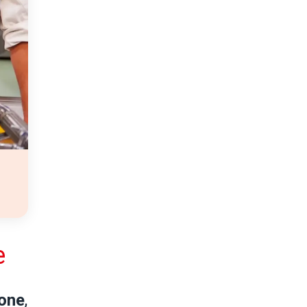
e
ione
,