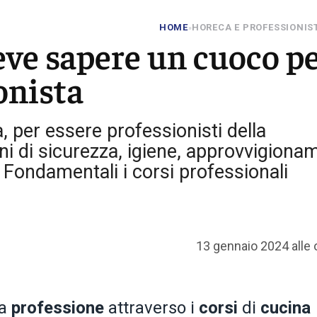
HOME
HORECA E PROFESSIONIS
»
eve sapere un cuoco p
onista
a, per essere professionisti della
ni di sicurezza, igiene, approvvigiona
. Fondamentali i corsi professionali
13 gennaio 2024 alle 
la
professione
attraverso i
corsi
di
cucina