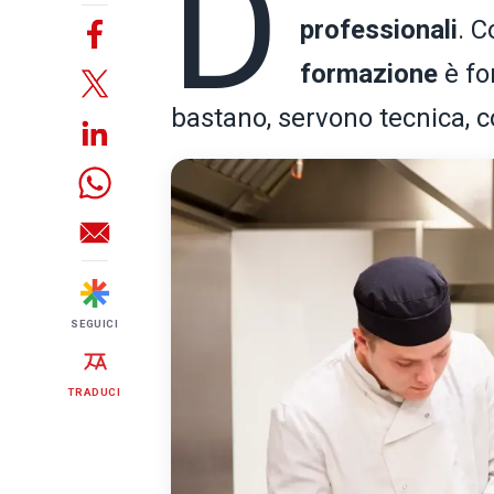
D
professionali
. C
formazione
è fo
bastano, servono tecnica, 
SEGUICI
TRADUCI