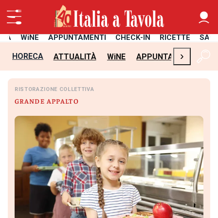
ITÀ
WiNE
APPUNTAMENTI
CHECK-IN
RICETTE
SAL
›
HORECA
ATTUALITÀ
WiNE
APPUNTAMENTI
CH
RISTORAZIONE COLLETTIVA
GRANDE APPALTO