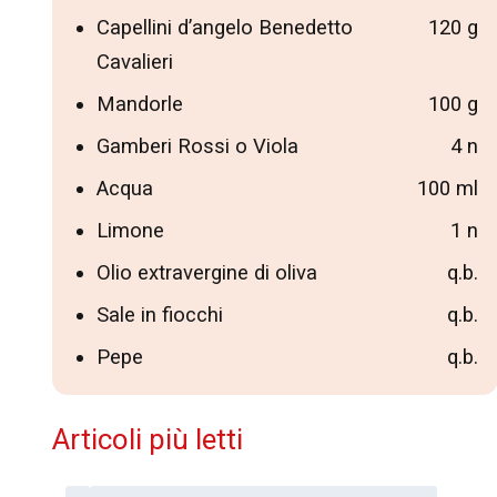
Capellini d’angelo Benedetto
120 g
Cavalieri
Mandorle
100 g
Gamberi Rossi o Viola
4 n
Acqua
100 ml
Limone
1 n
Olio extravergine di oliva
q.b.
Sale in fiocchi
q.b.
Pepe
q.b.
Articoli più letti