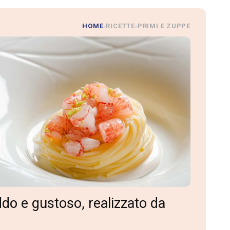
HOME
RICETTE
PRIMI E ZUPPE
»
»
eddo e gustoso, realizzato da