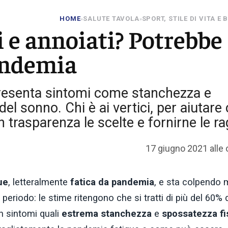
HOME
SALUTE TAVOLA
SPORT, STILE DI VITA E
»
»
ti e annoiati? Potrebbe
andemia
presenta sintomi come stanchezza e
el sonno. Chi è ai vertici, per aiutare 
trasparenza le scelte e fornirne le ra
17 giugno 2021 alle 
ue
, letteralmente
fatica da pandemia
, e sta colpendo 
 periodo: le stime ritengono che si tratti di più del 60% 
 sintomi quali
estrema stanchezza
e
spossatezza fi