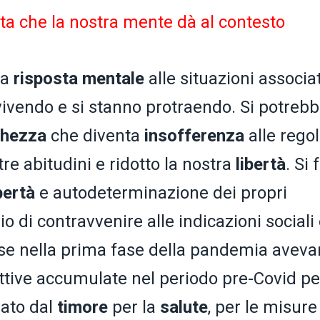
ta che la nostra mente dà al contesto
na
risposta mentale
alle situazioni associa
ivendo e si stanno protraendo. Si potreb
chezza
che diventa
insofferenza
alle rego
e abitudini e ridotto la nostra
libertà
. Si 
bertà
e autodeterminazione dei propri
o di contravvenire alle indicazioni sociali
, se nella prima fase della pandemia avev
lettive accumulate nel periodo pre-Covid pe
ato dal
timore
per la
salute
, per le misure