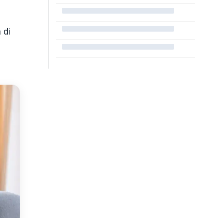
i
 di