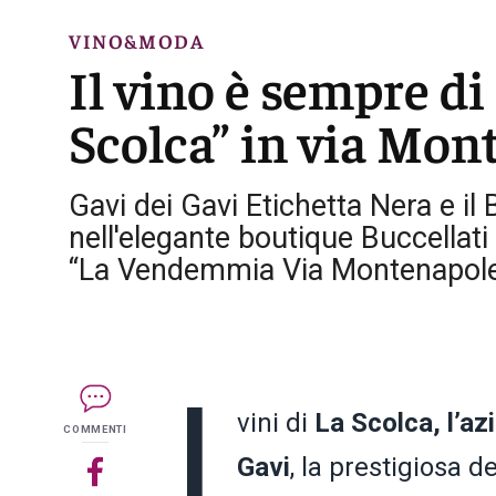
VINO&MODA
Il vino è sempre di
Scolca” in via Mo
Gavi dei Gavi Etichetta Nera e il
nell'elegante boutique Buccellat
“La Vendemmia Via Montenapoleo
I
vini di
La Scolca, l’az
COMMENTI
Gavi
, la prestigiosa d