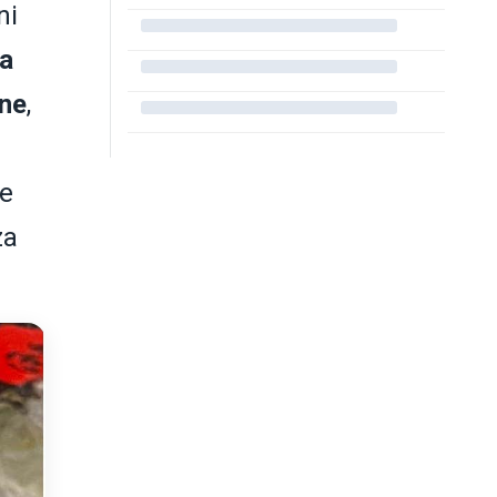
ni
ia
ne
,
te
za