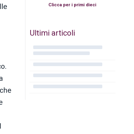
Clicca per i primi dieci
lle
Ultimi articoli
co.
a
nche
e
l