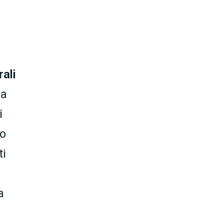
rali
(a
i
co
ti
a