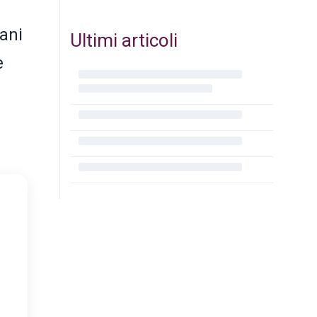
iani
Ultimi articoli
e