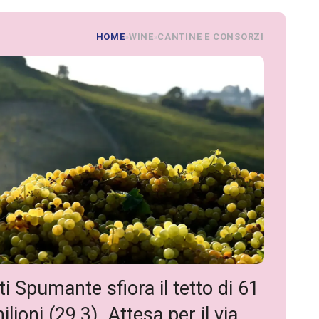
HOME
WINE
CANTINE E CONSORZI
»
»
i Spumante sfiora il tetto di 61
ioni (29,3). Attesa per il via