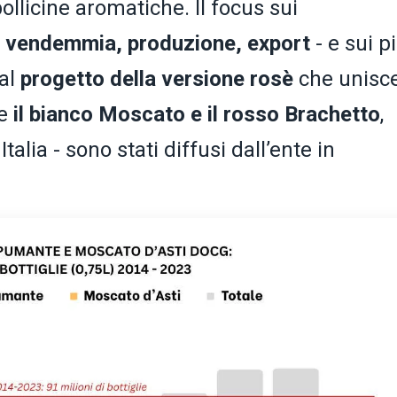
llicine aromatiche. Il focus sui
-
vendemmia, produzione, export
- e sui p
dal
progetto della versione rosè
che unisc
me
il bianco Moscato e il rosso Brachetto
,
alia - sono stati diffusi dall’ente in