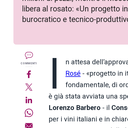
libera al rosato: «Un progetto i
burocratico e tecnico-produttiv
I
n attesa dell’approv
COMMENTI
Rosé
- «progetto in i
fondamentale, di ord
è già stata avviata una sp
Lorenzo Barbero
- il
Cons
per i vini italiani e in c