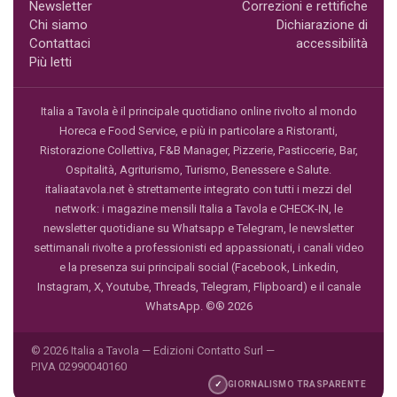
Newsletter
Correzioni e rettifiche
Chi siamo
Dichiarazione di
Contattaci
accessibilità
Più letti
Italia a Tavola è il principale quotidiano online rivolto al mondo
Horeca e Food Service, e più in particolare a Ristoranti,
Ristorazione Collettiva, F&B Manager, Pizzerie, Pasticcerie, Bar,
Ospitalità, Agriturismo, Turismo, Benessere e Salute.
italiaatavola.net è strettamente integrato con tutti i mezzi del
network: i magazine mensili Italia a Tavola e CHECK-IN, le
newsletter quotidiane su Whatsapp e Telegram, le newsletter
settimanali rivolte a professionisti ed appassionati, i canali video
e la presenza sui principali social (Facebook, Linkedin,
Instagram, X, Youtube, Threads, Telegram, Flipboard) e il canale
WhatsApp. ©® 2026
© 2026 Italia a Tavola — Edizioni Contatto Surl —
P.IVA 02990040160
✓
GIORNALISMO TRASPARENTE