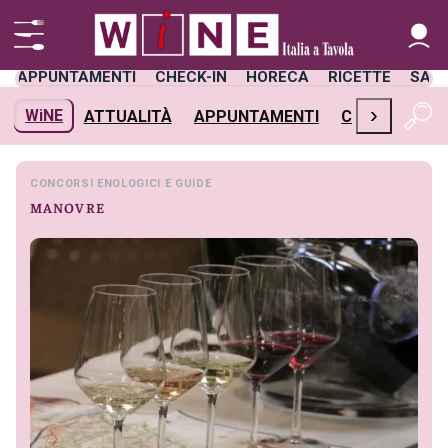
APPUNTAMENTI
CHECK-IN
HORECA
RICETTE
SAL
›
WiNE
ATTUALITÀ
APPUNTAMENTI
CHECK-IN
H
CONCORSI ENOLOGICI E GUIDE
MANOVRE