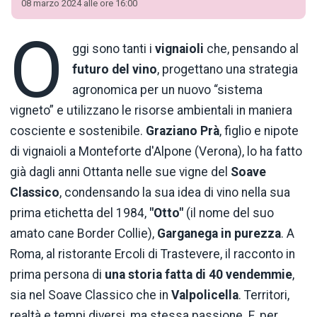
08 marzo 2024 alle ore 16:00
O
ggi sono tanti i
vignaioli
che, pensando al
futuro del vino
, progettano una strategia
agronomica per un nuovo “sistema
vigneto” e utilizzano le risorse ambientali in maniera
cosciente e sostenibile.
Graziano Prà
, figlio e nipote
di vignaioli a Monteforte d'Alpone (Verona), lo ha fatto
già dagli anni Ottanta nelle sue vigne del
Soave
Classico
, condensando la sua idea di vino nella sua
prima etichetta del 1984,
"Otto"
(il nome del suo
amato cane Border Collie),
Garganega in purezza
. A
Roma, al ristorante Ercoli di Trastevere, il racconto in
prima persona di
una storia fatta di 40 vendemmie
,
sia nel Soave Classico che in
Valpolicella
. Territori,
realtà e tempi diversi, ma stessa passione. E, per