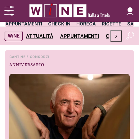
APPUNTAMENTI
CHECK-IN
HORECA
RICETTE
SAL
›
WiNE
ATTUALITÀ
APPUNTAMENTI
CHECK-IN
H
CANTINE E CONSORZI
ANNIVERSARIO