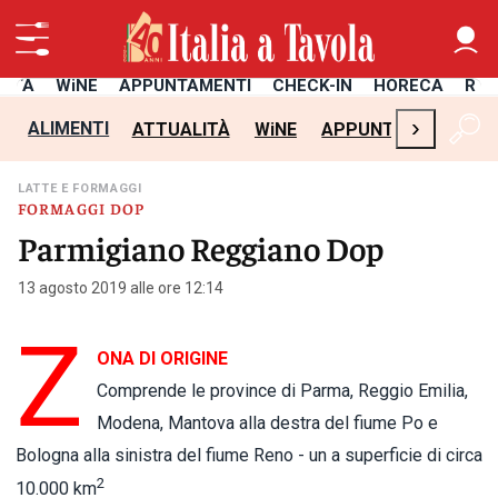
LITÀ
WiNE
APPUNTAMENTI
CHECK-IN
HORECA
RIC
›
ALIMENTI
ATTUALITÀ
WiNE
APPUNTAMENTI
C
LATTE E FORMAGGI
FORMAGGI DOP
Parmigiano Reggiano Dop
13 agosto 2019 alle ore 12:14
Z
ONA DI ORIGINE
Comprende le province di Parma, Reggio Emilia,
Modena, Mantova alla destra del fiume Po e
Bologna alla sinistra del fiume Reno - un a superficie di circa
2
10.000 km