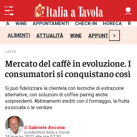
LITÀ
WiNE
APPUNTAMENTI
CHECK-IN
HORECA
RIC
›
ALIMENTI
ATTUALITÀ
WiNE
APPUNTAMENTI
C
CAFFÈ
Mercato del caffè in evoluzione. I
consumatori si conquistano così
Si può fidelizzare la clientela con tecniche di estrazione
alternative, con soluzioni di coffee pairing anche
sorprendenti. Abbinamenti inediti con il formaggio, la frutta
essiccata o le verdure
di
Gabriele Ancona
vicedirettore Italia a Tavola
24 marzo 2021 alle ore 07:30