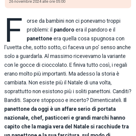
26 novembre 2024 alle ore 05:00
F
orse da bambini non ci ponevamo troppi
problemi: il
pandoro
era il pandoro e il
panettone
era quella cosa spugnosa con
l'uvetta che, sotto sotto, ci faceva un po' senso anche
solo a guardarla. Al massimo ricevevamo la variante
con le gocce di cioccolato. E finiva tutto così, i regali
erano molto più importanti. Ma adesso la storia è
cambiata. Non esiste più il Natale di una volta,
soprattutto non esistono più i soliti panettoni. Canditi?
Banditi. Sapore stopposo e incerto? Dimenticateli.
Il
panettone da oggi è un affare serio di portata
nazionale, chef, pasticceri e grandi marchi hanno
capito che la magia vera del Natale si racchiude tra
un panettone e la sua farcitura, sul modo di