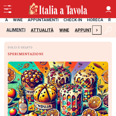
LITÀ
WiNE
APPUNTAMENTI
CHECK-IN
HORECA
RIC
›
ALIMENTI
ATTUALITÀ
WiNE
APPUNTAMENTI
C
DOLCI E GELATO
SPERIMENTAZIONI