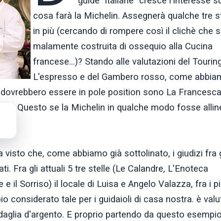
guide "italiane" cresce l'interesse s
cosa farà la Michelin. Assegnerà qualche tre st
in più (cercando di rompere così il clichè che s
malamente costruita di ossequio alla Cucina
francese...)? Stando alle valutazioni del Tourin
L'espresso e del Gambero rosso, come abbia
o dovrebbero essere in pole position sono La Francesca
ni. Questo se la Michelin in qualche modo fosse allin
 visto che, come abbiamo già sottolinato, i giudizi fra g
ati. Fra gli attuali 5 tre stelle (Le Calandre, L'Enoteca
e il Sorriso) il locale di Luisa e Angelo Valazza, fra i p
io considerato tale per i guidaioli di casa nostra. è valu
daglia d'argento. E proprio partendo da questo esempio