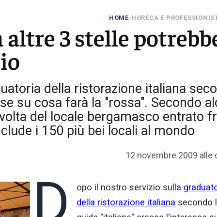
HOME
HORECA E PROFESSIONIS
»
 altre 3 stelle potrebb
rio
duatoria della ristorazione italiana sec
resse su cosa farà la "rossa". Secondo a
 volta del locale bergamasco entrato f
lude i 150 più bei locali al mondo
12 novembre 2009 alle 
D
opo il nostro servizio sulla
graduato
della ristorazione italiana
secondo 