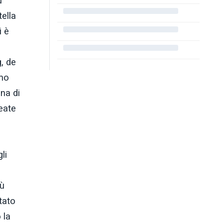
u
ella
i è
g, de
mo
na di
eate
li
iù
tato
 la