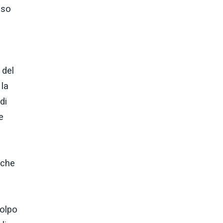
sso
 del
 la
di
e
)che
colpo