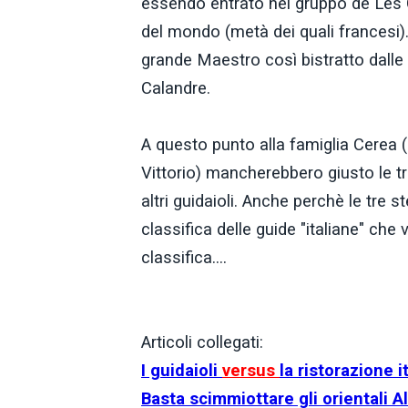
essendo entrato nel gruppo de Les 
del mondo (metà dei quali francesi). 
grande Maestro così bistratto dalle
Calandre.
A questo punto alla famiglia Cerea 
Vittorio) mancherebbero giusto le tr
altri guidaioli. Anche perchè le tre s
classifica delle guide "italiane" ch
classifica....
Articoli collegati:
I guidaioli
versus
la ristorazione i
Basta scimmiottare gli orientali Alt