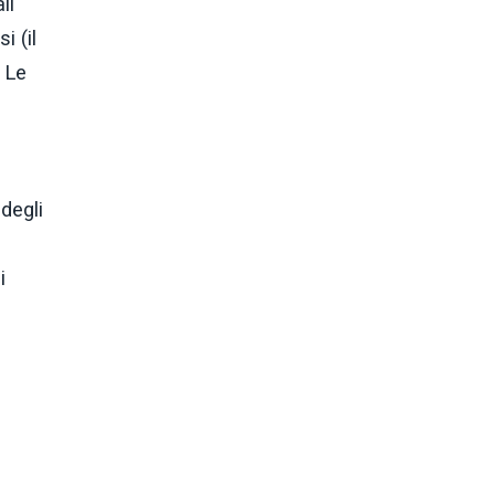
li
i (il
 Le
degli
i