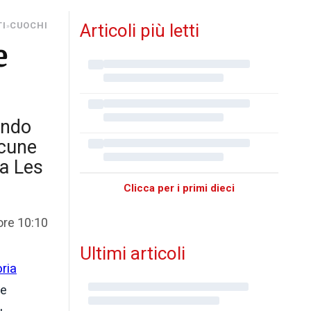
TI
CUOCHI
Articoli più letti
»
e
ondo
lcune
ra Les
Clicca per i primi dieci
ore 10:10
Ultimi articoli
ria
le