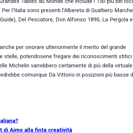
Grandes Tables du Monde che include i 150 più bei loca
Per l'Italia sono presenti l'Albereta di Gualtiero Marches
 Guide), Del Pescatore, Don Alfonso 1890, La Pergola e
(anche per onorare ulteriormente il merito del grande
e stelle, potendosene fregare dei riconoscimenti stitici 
telle Michelin varrebbero certamente di più della virtuale
e vedrebbe comunque Da Vittorio in posizioni più basse d
taliana?
 di Aimo alla finta creatività