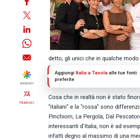
detto, gli unici che in qualche mod
Massimo Bottura e Gianfranco Vissa
Aggiungi
Italia a Tavola
alle tue fonti
ai guidaioli italiani.
preferite
SEGUICI
Cosa che in realtà non è stato finora
TRADUCI
"italiani" e la "rossa" sono differenzi
Pinchiorri, La Pergola, Dal Pescatore 
interessanti d'Italia, non è ad esemp
infatti degno al massimo di una me