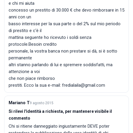
e chi mi aiuta
concesso un prestito di 30.000 € che devo rimborsare in 15
anni con un
basso interesse per la sua parte o del 2% sul mio periodo
di prestito e c'è il
mattina seguente ho ricevuto i soldi senza
protocole.Besoin credito
personale, la vostra banca non prestare si dà, si è sotto
permanente
altri stanno parlando di lui e spremere soddisfatti, ma
attenzione a voi
che non piace rimborso
prestiti. Ecco la sua e-mail: fredialaila@gmail.com
Mariano T
9 agosto 2015
Si rilevi l'identità a richiesta, per mantenere visibile il
commento
Chi si ritiene danneggiato ingiustamente DEVE poter
pretendere la pubblicazione della vera identità di chi