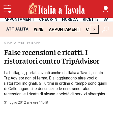
APPUNTAMENTI
CHECK-IN
HORECA
RICETTE
SAL
›
ATTUALITÀ
WiNE
APPUNTAMENTI
CHECK-IN
H
STAMPA, WEB, TV E APP
False recensioni e ricatti. I
ristoratori contro TripAdvisor
La battaglia, portata avanti anche da Italia a Tavola, contro
TripAdvisor non si ferma. E si aggiungono altre voci di
ristoratori indignati. Gli ultimi in ordine di tempo sono quelli
di Celle Ligure che denunciano le ennesime false
recensioni e i ricatti di alcune società di servizi alberghieri
31 luglio 2012 alle ore 11:48