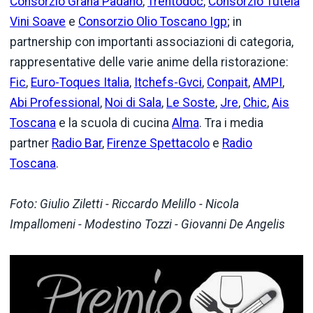
Consorzio Grana Padano
,
Trentodoc
,
Consorzio Tutela
Vini Soave
e
Consorzio Olio Toscano Igp
; in
partnership con importanti associazioni di categoria,
rappresentative delle varie anime della ristorazione:
Fic
,
Euro-Toques Italia
,
Itchefs-Gvci
,
Conpait
,
AMPI
,
Abi Professional
,
Noi di Sala
,
Le Soste
,
Jre
,
Chic
,
Ais
Toscana
e la scuola di cucina
Alma
. Tra i media
partner
Radio Bar
,
Firenze Spettacolo
e
Radio
Toscana
.
Foto: Giulio Ziletti - Riccardo Melillo - Nicola
Impallomeni - Modestino Tozzi - Giovanni De Angelis