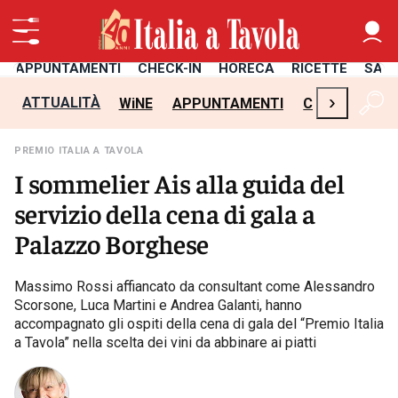
APPUNTAMENTI
CHECK-IN
HORECA
RICETTE
SAL
›
ATTUALITÀ
WiNE
APPUNTAMENTI
CHECK-IN
H
PREMIO ITALIA A TAVOLA
I sommelier Ais alla guida del
servizio della cena di gala a
Palazzo Borghese
Massimo Rossi affiancato da consultant come Alessandro
Scorsone, Luca Martini e Andrea Galanti, hanno
accompagnato gli ospiti della cena di gala del “Premio Italia
a Tavola” nella scelta dei vini da abbinare ai piatti