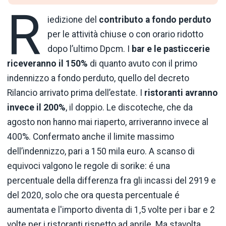
R
iedizione del
contributo a fondo perduto
per le attività chiuse o con orario ridotto
dopo l’ultimo Dpcm. I
bar e le pasticcerie
riceveranno il 150%
di quanto avuto con il primo
indennizzo a fondo perduto, quello del decreto
Rilancio arrivato prima dell’estate. I
ristoranti avranno
invece il 200%
, il doppio. Le discoteche, che da
agosto non hanno mai riaperto, arriveranno invece al
400%. Confermato anche il limite massimo
dell’indennizzo, pari a 150 mila euro. A scanso di
equivoci valgono le regole di sorike: é una
percentuale della differenza fra gli incassi del 2919 e
del 2020, solo che ora questa percentuale é
aumentata e l'importo diventa di 1,5 volte per i bar e 2
volte per i ristoranti rispetto ad aprile. Ma stavolta