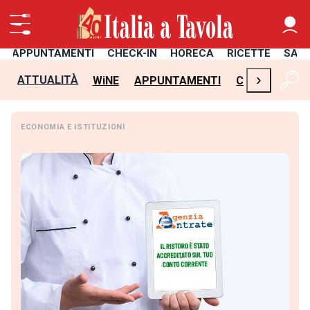
APPUNTAMENTI
CHECK-IN
HORECA
RICETTE
SAL
›
ATTUALITÀ
WiNE
APPUNTAMENTI
CHECK-IN
H
ECONOMIA E ISTITUZIONI