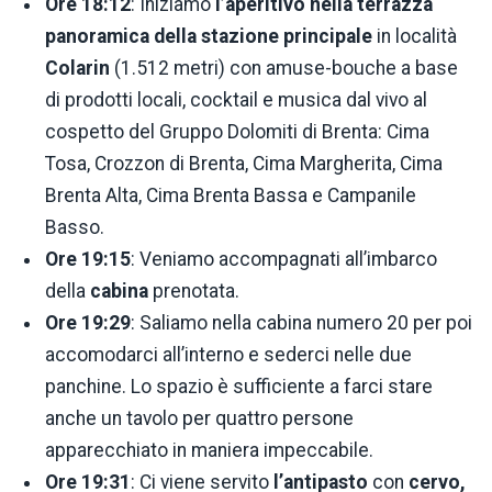
Ore 18:12
: Iniziamo
l’aperitivo nella
terrazza
panoramica
della
stazione
principale
in località
Colarin
(1.512 metri) con amuse-bouche a base
di prodotti locali, cocktail e musica dal vivo al
cospetto del Gruppo Dolomiti di Brenta: Cima
Tosa, Crozzon di Brenta, Cima Margherita, Cima
Brenta Alta, Cima Brenta Bassa e Campanile
Basso.
Ore 19:15
: Veniamo accompagnati all’imbarco
della
cabina
prenotata.
Ore 19:29
: Saliamo nella cabina numero 20 per poi
accomodarci all’interno e sederci nelle due
panchine. Lo spazio è sufficiente a farci stare
anche un tavolo per quattro persone
apparecchiato in maniera impeccabile.
Ore 19:31
: Ci viene servito
l’antipasto
con
cervo,