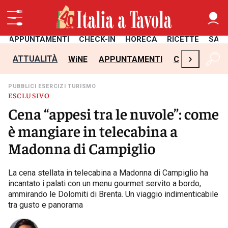
APPUNTAMENTI
CHECK-IN
HORECA
RICETTE
SAL
›
ATTUALITÀ
WiNE
APPUNTAMENTI
CHECK-IN
H
PUBBLICI ESERCIZI TURISMO
ESCLUSIVO
Cena “appesi tra le nuvole”: come
è mangiare in telecabina a
Madonna di Campiglio
La cena stellata in telecabina a Madonna di Campiglio ha
incantato i palati con un menu gourmet servito a bordo,
ammirando le Dolomiti di Brenta. Un viaggio indimenticabile
tra gusto e panorama