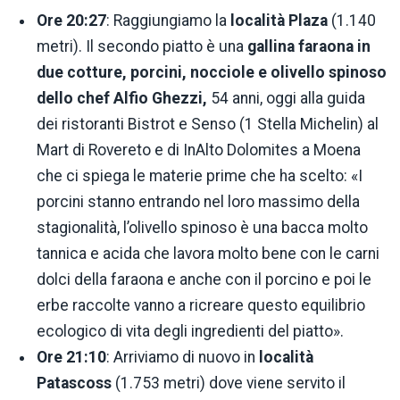
Ore 20:27
: Raggiungiamo la
località Plaza
(1.140
metri). Il secondo piatto è una
gallina faraona in
due cotture, porcini, nocciole e olivello spinoso
dello chef Alfio Ghezzi,
54 anni, oggi alla guida
dei ristoranti Bistrot e Senso (1 Stella Michelin) al
Mart di Rovereto e di InAlto Dolomites a Moena
che ci spiega le materie prime che ha scelto: «I
porcini stanno entrando nel loro massimo della
stagionalità, l’olivello spinoso è una bacca molto
tannica e acida che lavora molto bene con le carni
dolci della faraona e anche con il porcino e poi le
erbe raccolte vanno a ricreare questo equilibrio
ecologico di vita degli ingredienti del piatto».
Ore 21:10
: Arriviamo di nuovo in
località
Patascoss
(1.753 metri) dove viene servito il