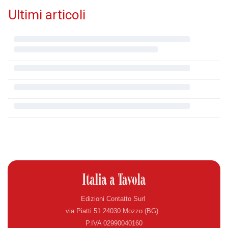
Ultimi articoli
Edizioni Contatto Surl
via Piatti 51 24030 Mozzo (BG)
P.IVA 02990040160