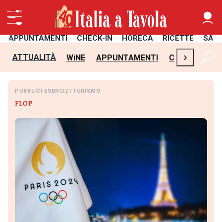
APPUNTAMENTI
CHECK-IN
HORECA
RICETTE
SAL
›
ATTUALITÀ
WiNE
APPUNTAMENTI
CHECK-IN
H
PUBBLICI ESERCIZI TURISMO
FLOP