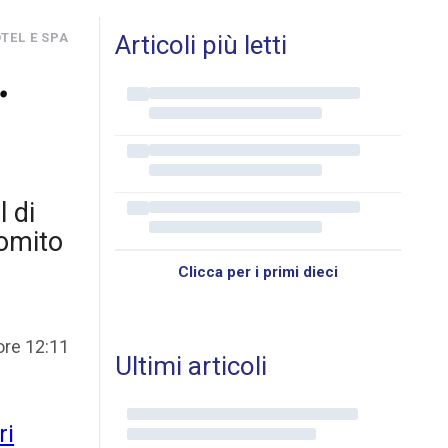
TEL E SPA
Articoli più letti
.
 di
Romito
Clicca per i primi dieci
ore 12:11
Ultimi articoli
ri