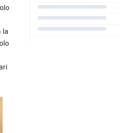
solo
 la
olo
ari