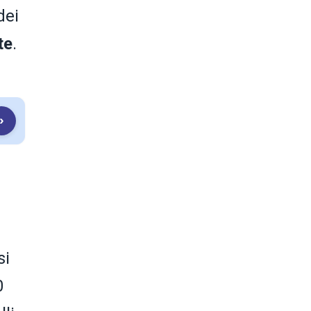
dei
te
.
›
si
0