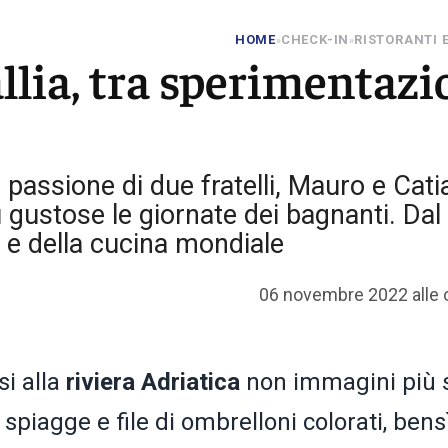
HOME
CHECK-IN
RISTORANTI E
»
»
llia, tra sperimentazi
a passione di due fratelli, Mauro e Cati
 gustose le giornate dei bagnanti. Dal 
n e della cucina mondiale
06 novembre 2022 alle 
i alla
riviera Adriatica
non immagini più 
spiagge e file di ombrelloni colorati, bens