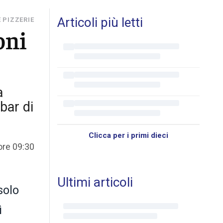
Articoli più letti
 PIZZERIE
oni
a
bar di
Clicca per i primi dieci
ore 09:30
Ultimi articoli
solo
ì