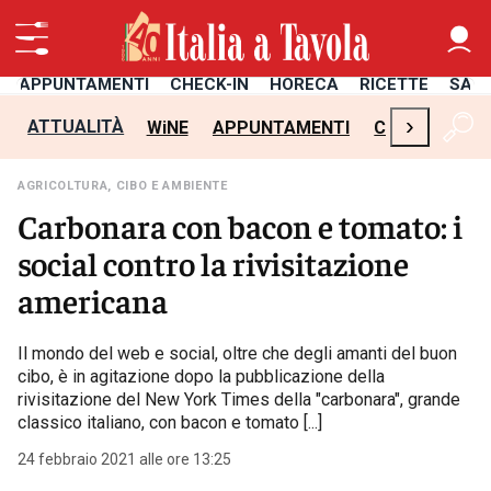
APPUNTAMENTI
CHECK-IN
HORECA
RICETTE
SAL
›
ATTUALITÀ
WiNE
APPUNTAMENTI
CHECK-IN
H
AGRICOLTURA, CIBO E AMBIENTE
Carbonara con bacon e tomato: i
social contro la rivisitazione
americana
Il mondo del web e social, oltre che degli amanti del buon
cibo, è in agitazione dopo la pubblicazione della
rivisitazione del New York Times della "carbonara", grande
classico italiano, con bacon e tomato [...]
24 febbraio 2021 alle ore 13:25