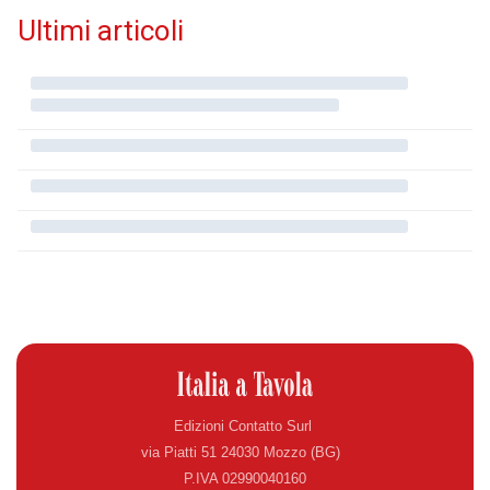
Ultimi articoli
Edizioni Contatto Surl
via Piatti 51 24030 Mozzo (BG)
P.IVA 02990040160