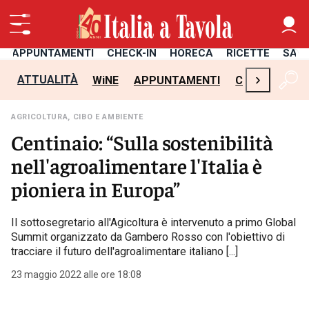
APPUNTAMENTI
CHECK-IN
HORECA
RICETTE
SAL
›
ATTUALITÀ
WiNE
APPUNTAMENTI
CHECK-IN
H
AGRICOLTURA, CIBO E AMBIENTE
Centinaio: “Sulla sostenibilità
nell'agroalimentare l'Italia è
pioniera in Europa”
Il sottosegretario all'Agicoltura è intervenuto a primo Global
Summit organizzato da Gambero Rosso con l'obiettivo di
tracciare il futuro dell'agroalimentare italiano [...]
23 maggio 2022 alle ore 18:08