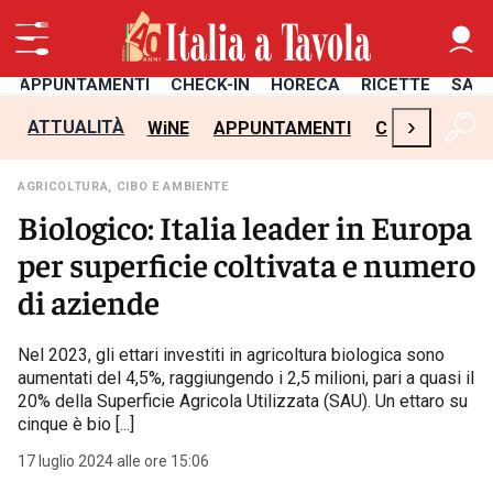
APPUNTAMENTI
CHECK-IN
HORECA
RICETTE
SAL
›
ATTUALITÀ
WiNE
APPUNTAMENTI
CHECK-IN
H
AGRICOLTURA, CIBO E AMBIENTE
Biologico: Italia leader in Europa
per superficie coltivata e numero
di aziende
Nel 2023, gli ettari investiti in agricoltura biologica sono
aumentati del 4,5%, raggiungendo i 2,5 milioni, pari a quasi il
20% della Superficie Agricola Utilizzata (SAU). Un ettaro su
cinque è bio [...]
17 luglio 2024 alle ore 15:06