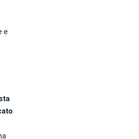
e e
sta
cato
na