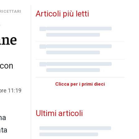
 RICETTARI
Articoli più letti
e
ane
 con
Clicca per i primi dieci
ore 11:19
Ultimi articoli
ha
ata