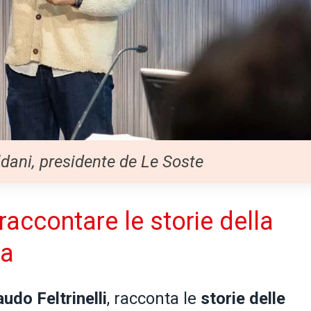
dani, presidente de Le Soste
 raccontare le storie della
na
audo Feltrinelli
, racconta le
storie delle