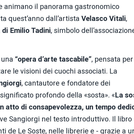
 animano il panorama gastronomico
ata quest’anno dall’artista
Velasco Vitali
,
 di Emilio Tadini
, simbolo dell’associazion
e una
“opera d’arte tascabile”
, pensata per
re le visioni dei cuochi associati. La
ngiorgi
, cantautore e fondatore dei
l significato profondo della «sosta». «
La so
un atto di consapevolezza, un tempo dedi
ive Sangiorgi nel testo introduttivo. Il libro
ti de Le Soste, nelle librerie e - grazie a u