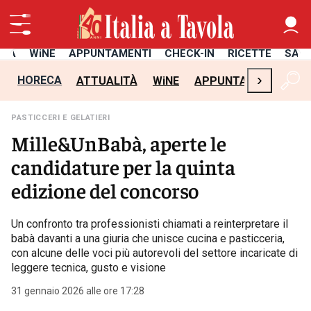
ITÀ
WiNE
APPUNTAMENTI
CHECK-IN
RICETTE
SAL
›
HORECA
ATTUALITÀ
WiNE
APPUNTAMENTI
CH
PASTICCERI E GELATIERI
Mille&UnBabà, aperte le
candidature per la quinta
edizione del concorso
Un confronto tra professionisti chiamati a reinterpretare il
babà davanti a una giuria che unisce cucina e pasticceria,
con alcune delle voci più autorevoli del settore incaricate di
leggere tecnica, gusto e visione
31 gennaio 2026 alle ore 17:28