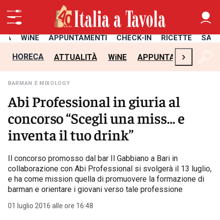
ITÀ
WiNE
APPUNTAMENTI
CHECK-IN
RICETTE
SAL
›
HORECA
ATTUALITÀ
WiNE
APPUNTAMENTI
CH
BARMAN E MIXOLOGY
Abi Professional in giuria al
concorso “Scegli una miss… e
inventa il tuo drink”
Il concorso promosso dal bar Il Gabbiano a Bari in
collaborazione con Abi Professional si svolgerà il 13 luglio,
e ha come mission quella di promuovere la formazione di
barman e orientare i giovani verso tale professione
01 luglio 2016 alle ore 16:48