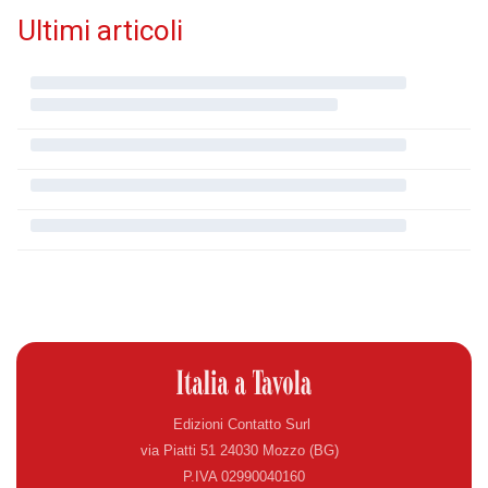
Ultimi articoli
Edizioni Contatto Surl
via Piatti 51 24030 Mozzo (BG)
P.IVA 02990040160