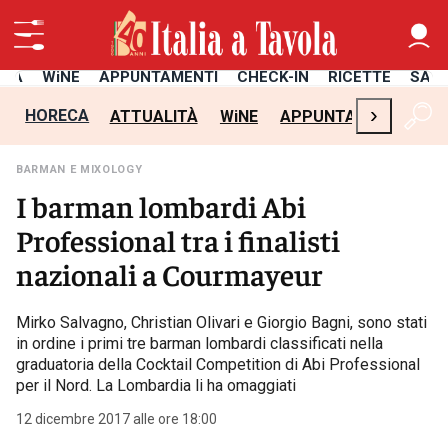
ITÀ
WiNE
APPUNTAMENTI
CHECK-IN
RICETTE
SAL
›
HORECA
ATTUALITÀ
WiNE
APPUNTAMENTI
CH
BARMAN E MIXOLOGY
I barman lombardi Abi
Professional tra i finalisti
nazionali a Courmayeur
Mirko Salvagno, Christian Olivari e Giorgio Bagni, sono stati
in ordine i primi tre barman lombardi classificati nella
graduatoria della Cocktail Competition di Abi Professional
per il Nord. La Lombardia li ha omaggiati
12 dicembre 2017 alle ore 18:00