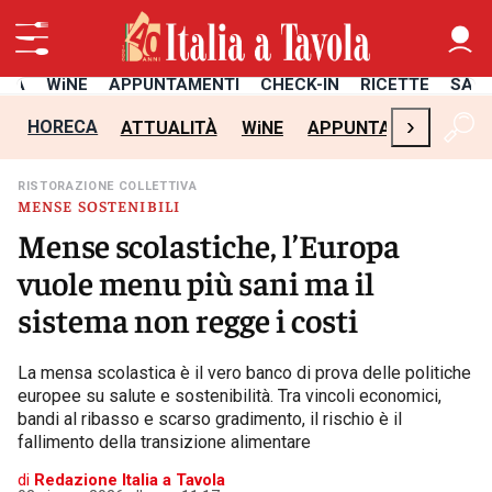
ITÀ
WiNE
APPUNTAMENTI
CHECK-IN
RICETTE
SAL
›
HORECA
ATTUALITÀ
WiNE
APPUNTAMENTI
CH
RISTORAZIONE COLLETTIVA
MENSE SOSTENIBILI
Mense scolastiche, l’Europa
vuole menu più sani ma il
sistema non regge i costi
La mensa scolastica è il vero banco di prova delle politiche
europee su salute e sostenibilità. Tra vincoli economici,
bandi al ribasso e scarso gradimento, il rischio è il
fallimento della transizione alimentare
di
Redazione Italia a Tavola