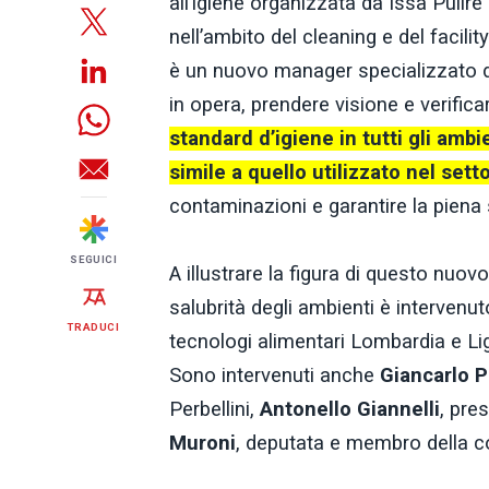
all’igiene organizzata da Issa Pulir
nell’ambito del cleaning e del facili
è un nuovo manager specializzato de
in opera, prendere visione e verificar
standard d’igiene in tutti gli ambi
simile a quello utilizzato nel sett
contaminazioni e garantire la piena s
SEGUICI
A illustrare la figura di questo nuo
salubrità degli ambienti è intervenu
TRADUCI
tecnologi alimentari Lombardia e Lig
Sono intervenuti anche
Giancarlo P
Perbellini,
Antonello Giannelli
, pre
Muroni
, deputata e membro della co