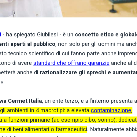
i
- ha spiegato Giubilesi - è un
concetto etico e global
enti aperti al pubblico
, non solo per gli uomini ma anc
ato tecnico scientifico di cui fanno parte anche imprend
ttono di avere
standard che offrano garanzie
anche al di
metterà anche di
razionalizzare gli sprechi e aumenta
o
».
iwa Cermet Italia
, un ente terzo, e all’interno presenta 
li ambienti in 4 macrotipi: a elevata
contaminazione
,
ti a funzioni primarie (ad esempio cibo, sonno), dedicat
ne di beni alimentari o farmaceutici
. Naturalmente abb