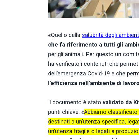
«Quello della
salubrità degli ambient
che fa riferimento a tutti gli ambi
per gli animali. Per questo un comit
ha verificato i contenuti che perme
dell’emergenza Covid-19 e che per
l’efficienza nell’ambiente di lavor
Il documento è stato
validato da K
punti chiave: «
Abbiamo classificato g
destinati a un’utenza specifica, lega
un’utenza fragile o legati a produzio