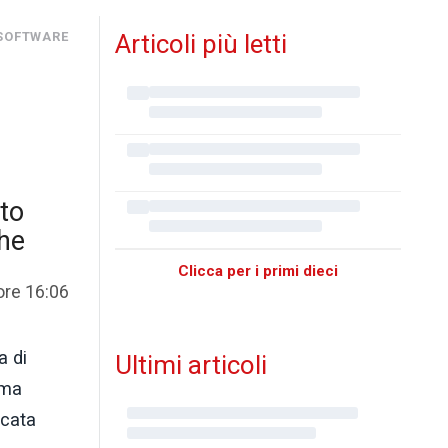
 SOFTWARE
Articoli più letti
ato
che
Clicca per i primi dieci
ore 16:06
a di
Ultimi articoli
ima
icata