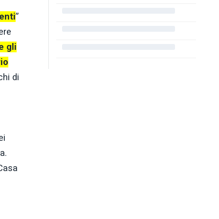
enti
”
ere
 gli
rio
chi di
ei
a.
 Casa