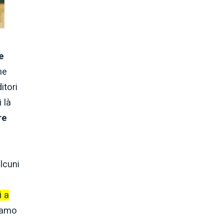
e
he
itori
 là
re
alcuni
i a
iamo