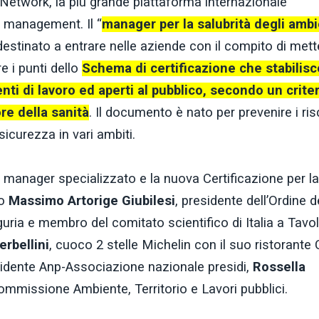
e Network, la più grande piattaforma internazionale
ty management. Il “
manager per la salubrità degli ambi
stinato a entrare nelle aziende con il compito di mett
e i punti dello
Schema di certificazione che stabilisce
enti di lavoro ed aperti al pubblico, secondo un crite
ore della sanità
. Il documento è nato per prevenire i ris
icurezza in vari ambiti.
vo manager specializzato e la nuova Certificazione per la
to
Massimo Artorige Giubilesi
, presidente dell’Ordine d
uria e membro del comitato scientifico di Italia a Tavol
erbellini
, cuoco 2 stelle Michelin con il suo ristorante
sidente Anp-Associazione nazionale presidi,
Rossella
mmissione Ambiente, Territorio e Lavori pubblici.