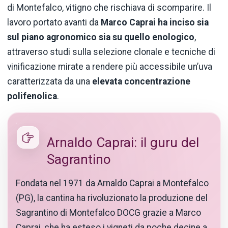
di Montefalco, vitigno che rischiava di scomparire. Il
lavoro portato avanti da
Marco Caprai
ha inciso sia
sul piano agronomico sia su quello enologico
,
attraverso studi sulla selezione clonale e tecniche di
vinificazione mirate a rendere più accessibile un’uva
caratterizzata da una
elevata concentrazione
polifenolica
.
Arnaldo Caprai: il guru del
Sagrantino
Fondata nel 1971 da Arnaldo Caprai a Montefalco
(PG), la cantina ha rivoluzionato la produzione del
Sagrantino di Montefalco DOCG grazie a Marco
Caprai, che ha esteso i vigneti da poche decine a