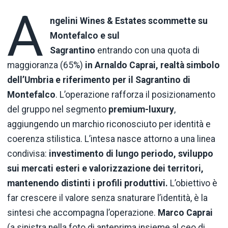
A
n
gelini Wines & Estates scommette su
Montefalco e sul
Sagrantino
entrando con una quota di
maggioranza (65%)
in
Arnaldo Caprai
, realtà simbolo
dell’Umbria e riferimento per il Sagrantino di
Montefalco
. L’operazione rafforza il posizionamento
del gruppo nel segmento
premium-luxury
,
aggiungendo un marchio riconosciuto per identità e
coerenza stilistica. L’intesa nasce attorno a una linea
condivisa:
investimento di lungo periodo, sviluppo
sui mercati esteri e valorizzazione dei territori,
mantenendo distinti i profili produttivi.
L’obiettivo è
far crescere il valore senza snaturare l’identità, è la
sintesi che accompagna l’operazione.
Marco Caprai
(a sinistra nella foto di anteprima insieme al ceo di