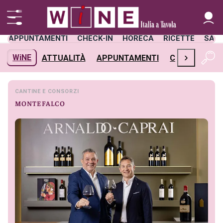
APPUNTAMENTI
CHECK-IN
HORECA
RICETTE
SAL
›
WiNE
ATTUALITÀ
APPUNTAMENTI
CHECK-IN
H
CANTINE E CONSORZI
MONTEFALCO