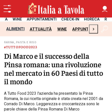
LITÀ
WiNE
APPUNTAMENTI
CHECK-IN
HORECA
RIC
›
ALIMENTI
ATTUALITÀ
WiNE
APPUNTAMENTI
C
FARINA, PASTA E RISO
#TUTTOFOOD2023
Di Marco e il successo della
Pinsa romana: una rivoluzione
nel mercato in 60 Paesi di tutto
il mondo
A Tutto Food 2023 l'azienda ha presentato la Pinsa
Romana, la cui ricetta originale è stata creata nel 2001 da
Corrado Di Marco. Leggerezza e croccantezza sono le
parole chiave della Pinsa Romana Di Marco