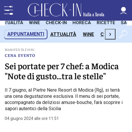
ATTUALITÀ
WiNE
CHECK-IN
HORECA
RICETTE
SAL
›
APPUNTAMENTI
ATTUALITÀ
WiNE
CHECK-IN
H
MANIFESTAZIONI
CENA EVENTO
Sei portate per 7 chef: a Modica
"Note di gusto…tra le stelle"
Il 7 giugno, al Pietre Nere Resort di Modica (Rg), si terrà
una cena degustazione esclusiva. Il menu di sei portate,
accompagnato da deliziosi amuse-bouche, farà scoprire i
sapori autentici della Sicilia
04 giugno 2024 alle ore 11:51