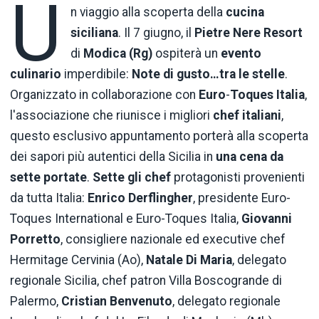
U
n viaggio alla scoperta della
cucina
siciliana
. Il 7 giugno, il
Pietre
Nere Resort
di
Modica (Rg)
ospiterà un
evento
culinario
imperdibile:
Note di gusto…tra le stelle
.
Organizzato in collaborazione con
Euro
-
Toques Italia
,
l'associazione che riunisce i migliori
chef
italiani
,
questo esclusivo appuntamento porterà alla scoperta
dei sapori più autentici della Sicilia in
una cena da
sette portate
.
Sette
gli
chef
protagonisti provenienti
da tutta Italia:
Enrico Derflingher
, presidente Euro-
Toques International e Euro-Toques Italia,
Giovanni
Porretto
, consigliere nazionale ed executive chef
Hermitage Cervinia (Ao),
Natale
Di Maria
, delegato
regionale Sicilia, chef patron Villa Boscogrande di
Palermo,
Cristian Benvenuto
, delegato regionale