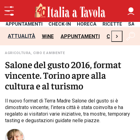
APPUNTAMENTI
CHECK-IN
HORECA
RICETTE
SAL
›
ATTUALITÀ
WiNE
APPUNTAMENTI
CHECK-IN
H
AGRICOLTURA, CIBO E AMBIENTE
Salone del gusto 2016, format
vincente. Torino apre alla
cultura e al turismo
Il nuovo format di Terra Madre Salone del gusto si è
dimostrato vincente; l’intera città è stata coinvolta e ha
regalato ai visitatori varie iniziative, tra mostre, temporary
tasting e degustazioni guidate nelle piazze.