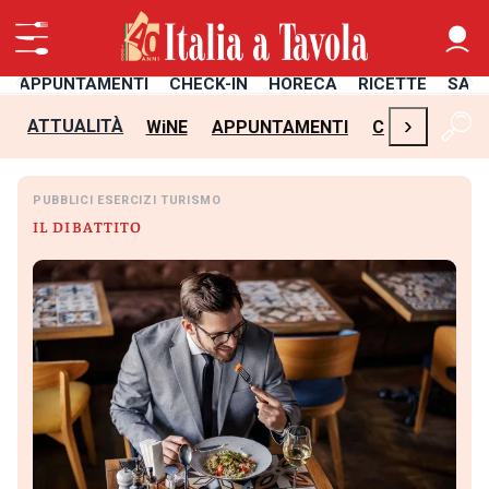
APPUNTAMENTI
CHECK-IN
HORECA
RICETTE
SAL
›
ATTUALITÀ
WiNE
APPUNTAMENTI
CHECK-IN
H
PUBBLICI ESERCIZI TURISMO
IL DIBATTITO