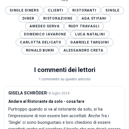
TAG
SINGLE DINERS
CLIENTI
RISTORANTI
SINGLE
DINER
RISTORAZIONE
ADA STIFANI
AMEDEO SERVA
RUDY TRAVAGLI
DOMENICO IAVARONE
LUCA NATALINI
CARLOTTA DELICATO
GABRIELE TARQUINI
RONALD BUKRI
ALESSANDRO CRETA
I commenti dei lettori
1 commento su questo articolo
GISELA SCHRÖDER
18 luglio 2024
Andare al Ristorante da solo - cosa fare
Purtroppo quando si va al ristorante da solo, si ha
l'impressione di non essere ben accettati. Anche fra i
'Single' ci sono buongustaio e loro chiedono di essere
rispettati anche nel scegliere il tavolo che non dovrà essere