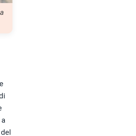
 a
se
di
e
 a
 del