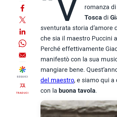
“V
romanza di 
Tosca
di
Gi
sventurata storia d’amore 
che sia il maestro Puccini 
Perché effettivamente Giac
manifestò con la sua musica 
mangiare bene. Quest’anno
SEGUICI
del maestro
, e siamo qui a 
con la
buona
tavola
.
TRADUCI