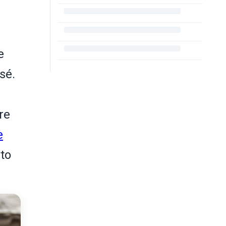
e
sé.
re
e
rto