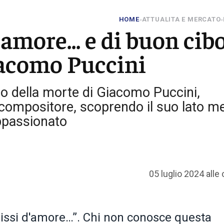
HOME
ATTUALITA E MERCATO
»
»
'amore... e di buon cibo:
iacomo Puccini
io della morte di Giacomo Puccini,
e compositore, scoprendo il suo lato m
ppassionato
05 luglio 2024 alle
, vissi d'amore…”. Chi non conosce questa