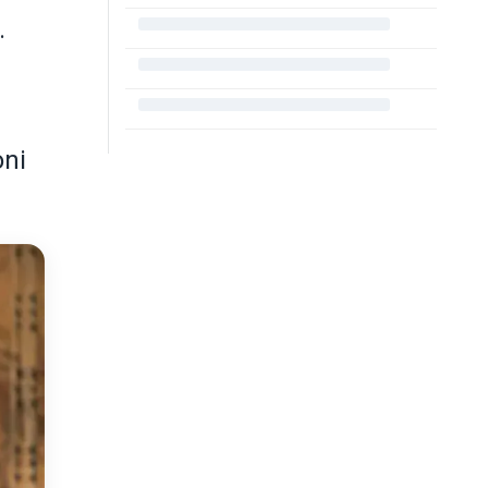
.
oni