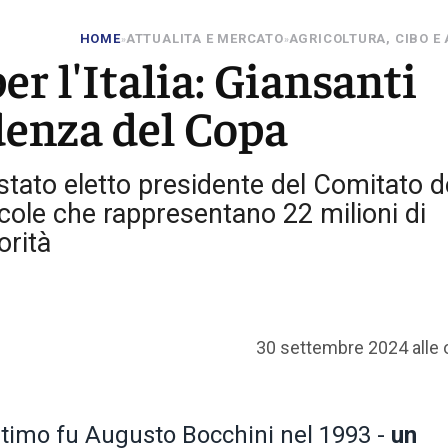
HOME
ATTUALITA E MERCATO
AGRICOLTURA, CIBO E
»
»
er l'Italia: Giansanti
denza del Copa
stato eletto presidente del Comitato d
icole che rappresentano 22 milioni di
orità
30 settembre 2024 alle 
ultimo fu Augusto Bocchini nel 1993 -
un